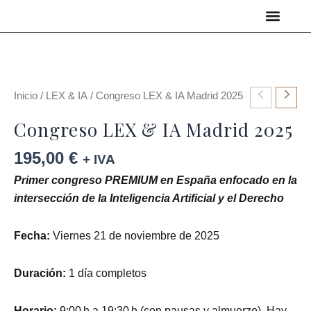
Ir
al
QUIÉNES SOMOS
ÚNETE AL CLUB
NUESTRO BLOG
contenido
Congreso
Inicio
/
LEX & IA
/ Congreso LEX & IA Madrid 2025
LEX
Congreso LEX & IA Madrid 2025
&
IA
195,00
€
+ IVA
Madrid
Primer congreso PREMIUM en España enfocado en la
2025
intersección de la Inteligencia Artificial y el Derecho
cantidad
Fecha:
Viernes 21 de noviembre de 2025
Duración:
1 día completos
Horario:
9:00 h a 19:30 h (con pausas y almuerzo). Hay